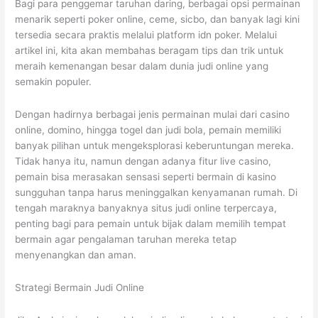
Bagi para penggemar taruhan daring, berbagai opsi permainan
menarik seperti poker online, ceme, sicbo, dan banyak lagi kini
tersedia secara praktis melalui platform idn poker. Melalui
artikel ini, kita akan membahas beragam tips dan trik untuk
meraih kemenangan besar dalam dunia judi online yang
semakin populer.
Dengan hadirnya berbagai jenis permainan mulai dari casino
online, domino, hingga togel dan judi bola, pemain memiliki
banyak pilihan untuk mengeksplorasi keberuntungan mereka.
Tidak hanya itu, namun dengan adanya fitur live casino,
pemain bisa merasakan sensasi seperti bermain di kasino
sungguhan tanpa harus meninggalkan kenyamanan rumah. Di
tengah maraknya banyaknya situs judi online terpercaya,
penting bagi para pemain untuk bijak dalam memilih tempat
bermain agar pengalaman taruhan mereka tetap
menyenangkan dan aman.
Strategi Bermain Judi Online