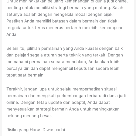
Untuk meningkatkan peluang kemenangan di dunia judi online,
penting untuk memiliki strategi bermain yang matang. Salah
satunya adalah dengan mengelola modal dengan bijak.
Pastikan Anda memiliki batasan dalam bermain dan tidak
tergoda untuk terus menerus bertaruh melebihi kemampuan
Anda.
Selain itu, pilihlah permainan yang Anda kuasai dengan baik
dan pelajari segala aturan serta teknik yang terkait. Dengan
memahami permainan secara mendalam, Anda akan lebih
percaya diri dan dapat mengambil keputusan secara lebih
tepat saat bermain.
Terakhir, jangan lupa untuk selalu memperhatikan situasi
permainan dan mengikuti perkembangan terbaru di dunia judi
online. Dengan tetap update dan adaptif, Anda dapat
menyesuaikan strategi bermain Anda untuk meningkatkan
peluang menang besar.
Risiko yang Harus Diwaspadai