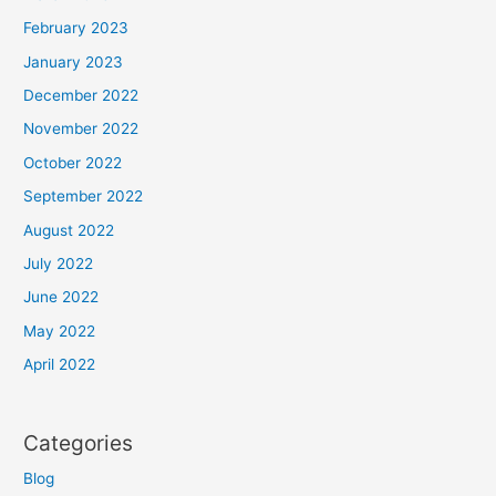
February 2023
January 2023
December 2022
November 2022
October 2022
September 2022
August 2022
July 2022
June 2022
May 2022
April 2022
Categories
Blog