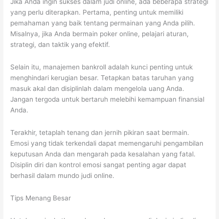
Jika Anda ingin sukses dalam judi online, ada beberapa strategi
yang perlu diterapkan. Pertama, penting untuk memiliki
pemahaman yang baik tentang permainan yang Anda pilih.
Misalnya, jika Anda bermain poker online, pelajari aturan,
strategi, dan taktik yang efektif.
Selain itu, manajemen bankroll adalah kunci penting untuk
menghindari kerugian besar. Tetapkan batas taruhan yang
masuk akal dan disiplinlah dalam mengelola uang Anda.
Jangan tergoda untuk bertaruh melebihi kemampuan finansial
Anda.
Terakhir, tetaplah tenang dan jernih pikiran saat bermain.
Emosi yang tidak terkendali dapat memengaruhi pengambilan
keputusan Anda dan mengarah pada kesalahan yang fatal.
Disiplin diri dan kontrol emosi sangat penting agar dapat
berhasil dalam mundo judi online.
Tips Menang Besar