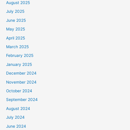
August 2025
July 2025
June 2025
May 2025
April 2025
March 2025
February 2025
January 2025
December 2024
November 2024
October 2024
September 2024
August 2024
July 2024
June 2024