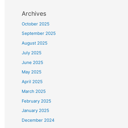
Archives
October 2025
September 2025
August 2025
July 2025
June 2025
May 2025
April 2025
March 2025
February 2025
January 2025
December 2024