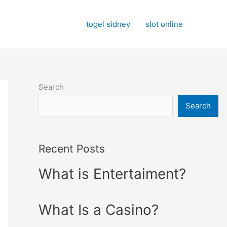
togel sidney
slot online
Search
Search
Recent Posts
What is Entertaiment?
What Is a Casino?