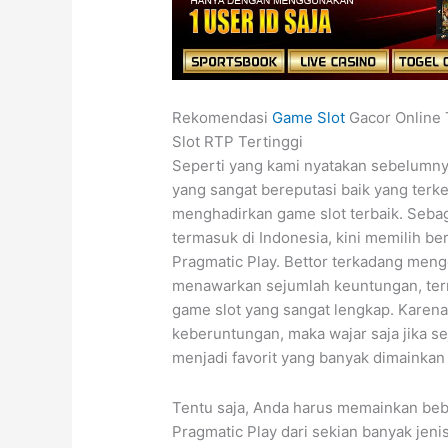
Rekomendasi
Game Slot
Gacor Online
Slot RTP Tertinggi
Seperti yang kami nyatakan sebelumny
yang sangat bereputasi baik yang terk
menghadirkan game slot terbaik. Sebag
termasuk di Indonesia, kini memilih 
Pragmatic Play. Bettor terkadang meng
menawarkan sejumlah keuntungan, terma
game slot yang sangat lengkap. Kare
keberuntungan, maka wajar saja jika se
menjadi favorit yang banyak dimainkan 
Tentu saja, Anda harus memainkan bebe
Pragmatic Play dari sekian banyak jeni