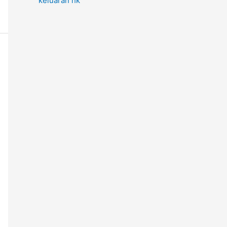
keluaran hk