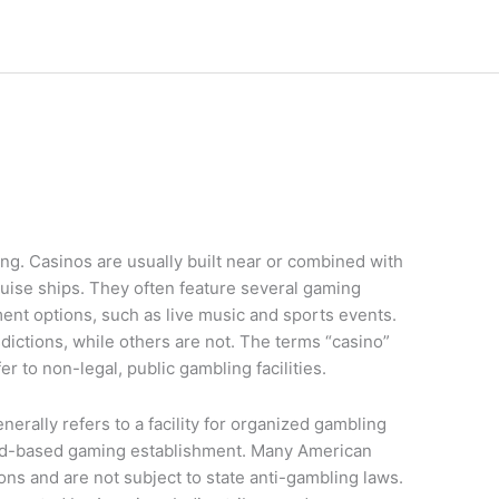
ing. Casinos are usually built near or combined with
cruise ships. They often feature several gaming
ment options, such as live music and sports events.
sdictions, while others are not. The terms “casino”
er to non-legal, public gambling facilities.
nerally refers to a facility for organized gambling
and-based gaming establishment. Many American
ons and are not subject to state anti-gambling laws.