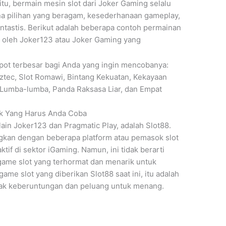
tu, bermain mesin slot dari Joker Gaming selalu
a pilihan yang beragam, kesederhanaan gameplay,
ntastis. Berikut adalah beberapa contoh permainan
an oleh Joker123 atau Joker Gaming yang
ot terbesar bagi Anda yang ingin mencobanya:
 Aztec, Slot Romawi, Bintang Kekuatan, Kekayaan
 Lumba-lumba, Panda Raksasa Liar, dan Empat
aik Yang Harus Anda Coba
ain Joker123 dan Pragmatic Play, adalah Slot88.
gkan dengan beberapa platform atau pemasok slot
tif di sektor iGaming. Namun, ini tidak berarti
game slot yang terhormat dan menarik untuk
ame slot yang diberikan Slot88 saat ini, itu adalah
yak keberuntungan dan peluang untuk menang.