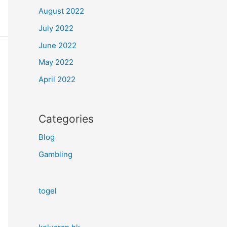
August 2022
July 2022
June 2022
May 2022
April 2022
Categories
Blog
Gambling
togel