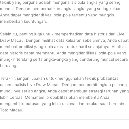
teknik yang berguna adalah menganalisis pola angka yang sering
muncul. Dengan memperhatikan angka-angka yang sering keluar,
Anda dapat mengidentifikasi pola-pola tertentu yang mungkin
memberikan keuntungan.
Selain itu, penting juga untuk memperhatikan data historis dari Live
Draw Macau. Dengan melihat data keluaran sebelumnya, Anda dapat
membuat prediksi yang lebih akurat untuk hasil selanjutnya. Analisis
data historis dapat membantu Anda mengidentifikasi pola-pola yang
mungkin terulang serta angka-angka yang cenderung muncul secara
berulang.
Terakhir, jangan lupakan untuk menggunakan teknik probabilitas
dalam analisis Live Draw Macau. Dengan memperhitungkan peluang
munculnya setiap angka, Anda dapat membuat strategi taruhan yang
lebih cerdas. Memahami probabilitas akan membantu Anda
mengambil keputusan yang lebih rasional dan terukur saat bermain
Toto Macau.