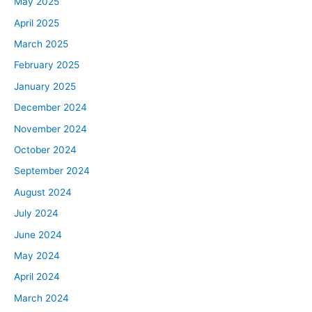
May 2025
April 2025
March 2025
February 2025
January 2025
December 2024
November 2024
October 2024
September 2024
August 2024
July 2024
June 2024
May 2024
April 2024
March 2024