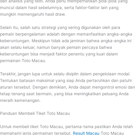
dan analisis yang teliti. Anda perlu memperhatikan pola-pola yang
muncul dalam hasil sebelumnya, serta faktor-faktor lain yang
mungkin memengaruhi hasil draw.
Selain itu, salah satu strategi yang sering digunakan oleh para
pemain berpengalaman adalah dengan memanfaatkan angka-angka
keberuntungan. Meskipun tidak ada jaminan bahwa angka-angka ini
akan selalu keluar, namun banyak pemain percaya bahwa
keberuntungan bisa menjadi faktor penentu yang kuat dalam
permainan Toto Macau.
Terakhir, jangan lupa untuk selalu disiplin dalam pengelolaan modal.
Tentukan batasan maksimal yang siap Anda pertaruhkan dan patuhi
aturan tersebut. Dengan demikian, Anda dapat mengontrol emosi dan
tetap tenang saat bermain, yang bisa meningkatkan peluang Anda
meraih kemenangan.
Panduan Membeli Tiket Toto Macau
Untuk membeli tiket Toto Macau, pertama-tama pastikan Anda telah
memahami jenis permainan tersebut.
Result Macau
Toto Macau