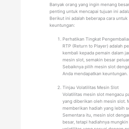
Banyak orang yang ingin menang besar d
penting untuk mencapai tujuan ini ada
Berikut ini adalah beberapa cara untu
keuntungan:
Perhatikan Tingkat Pengembalia
RTP (Return to Player) adalah pe
kembali kepada pemain dalam ja
mesin slot, semakin besar pel
Sebaiknya pilih mesin slot deng
Anda mendapatkan keuntungan.
Tinjau Volatilitas Mesin Slot
Volatilitas mesin slot mengacu 
yang diberikan oleh mesin slot. 
memberikan hadiah yang lebih ser
Sementara itu, mesin slot dengan
besar, tetapi hadiahnya mungkin t
volatilitas yang sesuai dengan p