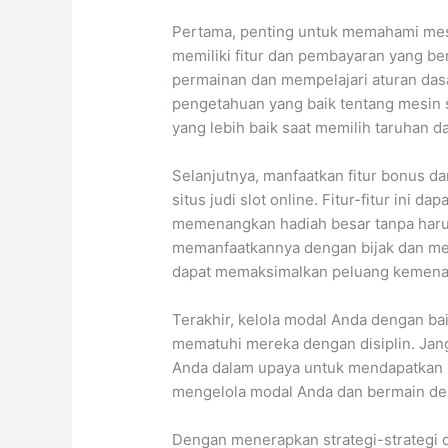
Pertama, penting untuk memahami mesi
memiliki fitur dan pembayaran yang b
permainan dan mempelajari aturan dasa
pengetahuan yang baik tentang mesin
yang lebih baik saat memilih taruhan
Selanjutnya, manfaatkan fitur bonus da
situs judi slot online. Fitur-fitur ini
memenangkan hadiah besar tanpa haru
memanfaatkannya dengan bijak dan mem
dapat memaksimalkan peluang kemena
Terakhir, kelola modal Anda dengan ba
mematuhi mereka dengan disiplin. Jan
Anda dalam upaya untuk mendapatkan k
mengelola modal Anda dan bermain de
Dengan menerapkan strategi-strategi 