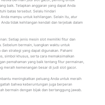
ng baik. Tetapkan anggaran yang dapat Anda
uhi batas tersebut. Selalu hindari
Anda mampu untuk kehilangan. Selain itu, atur
 Anda tidak kehilangan kendali dan terjebak dalam
nan: Setiap jenis mesin slot memiliki fitur dan
a. Sebelum bermain, luangkan waktu untuk
n dan strategi yang dapat digunakan. Pahami
s, simbol khusus, serta cara memaksimalkan
an pemahaman yang baik tentang fitur permainan,
g meraih kemenangan besar di judi slot gacor.
embantu meningkatkan peluang Anda untuk meraih
Ingatlah bahwa keberuntungan juga berperan
aplah bermain dengan bijak dan bertanggung jawab.