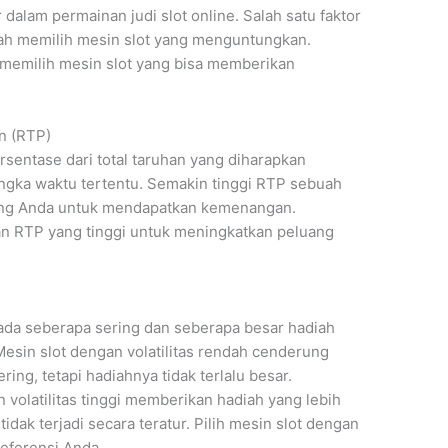
alam permainan judi slot online. Salah satu faktor
lah memilih mesin slot yang menguntungkan.
k memilih mesin slot yang bisa memberikan
n (RTP)
rsentase dari total taruhan yang diharapkan
ngka waktu tertentu. Semakin tinggi RTP sebuah
uang Anda untuk mendapatkan kemenangan.
an RTP yang tinggi untuk meningkatkan peluang
pada seberapa sering dan seberapa besar hadiah
Mesin slot dengan volatilitas rendah cenderung
ing, tetapi hadiahnya tidak terlalu besar.
 volatilitas tinggi memberikan hadiah yang lebih
idak terjadi secara teratur. Pilih mesin slot dengan
referensi Anda.