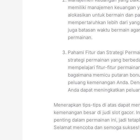
memiliki manajemen keuangan ya
alokasikan untuk bermain dan pat
mempertaruhkan lebih dari yang 
juga batasan waktu bermain agar
permainan.
Pahami Fitur dan Strategi Permai
strategi permainan yang berbed
mempelajari fitur-fitur permaina
bagaimana memicu putaran bonu
peluang kemenangan Anda. Deng
Anda dapat meningkatkan peluan
Menerapkan tips-tips di atas dapat m
kemenangan besar di judi slot gacor. 
penting dalam permainan ini, jadi tet
Selamat mencoba dan semoga sukses!