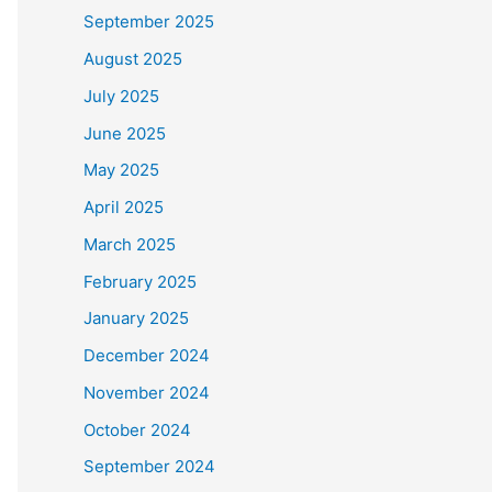
September 2025
August 2025
July 2025
June 2025
May 2025
April 2025
March 2025
February 2025
January 2025
December 2024
November 2024
October 2024
September 2024