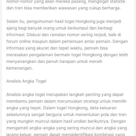
nomor-nomor yang akan mereka pasang, mengingat statistik
dan tren bisa memberikan wawasan yang cukup berharga.
Selain itu, pengumuman hasil togel Hongkong juga menjadi
ajang bagi banyak orang untuk berkumpul dan berbagi
informasi. Diskusi dan ramalan nomor sering terjadi, baik di
forum online maupun dalam pertemuan antar pemain. Dengan
informasi yang akurat dan tepat waktu, pemain bisa
merasakan pengalaman bermain togel Hongkong dengan lebih
menyenangkan dan penuh harapan untuk meraih
kemenangan.
Analisis Angka Togel
Analisis angka togel merupakan langkah penting yang dapat
membantu pemain dalam merumuskan strategi untuk memilih
angka yang tepat. Dalam togel Hongkong, data keluaran
sebelumnya sangat berguna untuk menentukan pola dan tren
yang mungkin muncul dalam hasil undian berikutnya. Dengan
mengamati angka-angka yang sering muncul dan angka yang
jarang keluar, pemain dapat mengidentifikasi kombinasi yang