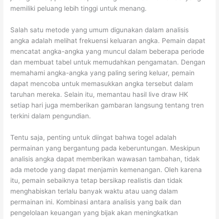
memiliki peluang lebih tinggi untuk menang.
Salah satu metode yang umum digunakan dalam analisis
angka adalah melihat frekuensi keluaran angka. Pemain dapat
mencatat angka-angka yang muncul dalam beberapa periode
dan membuat tabel untuk memudahkan pengamatan. Dengan
memahami angka-angka yang paling sering keluar, pemain
dapat mencoba untuk memasukkan angka tersebut dalam
taruhan mereka. Selain itu, memantau hasil live draw HK
setiap hari juga memberikan gambaran langsung tentang tren
terkini dalam pengundian.
Tentu saja, penting untuk diingat bahwa togel adalah
permainan yang bergantung pada keberuntungan. Meskipun
analisis angka dapat memberikan wawasan tambahan, tidak
ada metode yang dapat menjamin kemenangan. Oleh karena
itu, pemain sebaiknya tetap bersikap realistis dan tidak
menghabiskan terlalu banyak waktu atau uang dalam
permainan ini. Kombinasi antara analisis yang baik dan
pengelolaan keuangan yang bijak akan meningkatkan