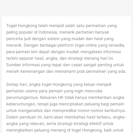
Skip
to
content
Togel Hongkong telah menjadi salah satu permainan yang
paling populer di Indonesia, menarik perhatian banyak
pencinta judi dengan sistem yang mudah dan hasil yang
menarik. Dengan berbagai platform togel online yang tersedia,
para pemain kini dapat dengan mudah mengakses informasi
terkini seputar hasil, angka, dan strategi menang hari ini.
Sumber informasi yang tepat dan cepat sangat penting untuk
meraih kemenangan dan memahami pola permainan yang ada.
Setiap hari, angka togel Hongkong yang keluar menjadi
perhatian utama para pemain yang ingin mencoba
peruntungannya. Keluaran HK tidak hanya memberikan angka
keberuntungan, tetapi juga menciptakan peluang bagi pemain
untuk menganalisis dan memprediksi nomor-nomor berikutnya.
Dalam panduan ini, kami akan membahas hasil terbaru, angka-
angka yang relevan, serta strategi-strategi efektif untuk
meningkatkan peluang menang di togel Hongkong, baik untuk