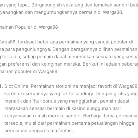
han yang tepat. Bergabunglah sekarang dan temukan sendiri bet
yenangkan dan menguntungkannya bermain di Warga88.
mainan Populer di Warga88
arga88, terdapat beberapa permainan yang sangat populer di
ra para pengunjungnya. Dengan beragamnya pilihan permainan
 tersedia, setiap pemain dapat menemukan sesuatu yang sesua
an preferensi dan keinginan mereka. Berikut ini adalah bebera
ainan populer di Warga88:
Slot Online: Permainan slot online menjadi favorit di Warga88
karena keseruannya yang tak tertandingi. Dengan grafis yang
menarik dan fitur bonus yang menggiurkan, pemain dapat
merasakan sensasi bermain di kasino sungguhan dari
kenyamanan rumah mereka sendiri. Berbagai tema permaina
tersedia, mulai dari permainan bertema petualangan hingga
permainan dengan tema fantasi.