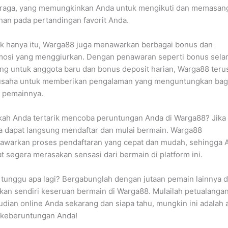
hraga, yang memungkinkan Anda untuk mengikuti dan memasan
han pada pertandingan favorit Anda.
k hanya itu, Warga88 juga menawarkan berbagai bonus dan
mosi yang menggiurkan. Dengan penawaran seperti bonus sela
ng untuk anggota baru dan bonus deposit harian, Warga88 teru
usaha untuk memberikan pengalaman yang menguntungkan bag
 pemainnya.
ah Anda tertarik mencoba peruntungan Anda di Warga88? Jika 
 dapat langsung mendaftar dan mulai bermain. Warga88
awarkan proses pendaftaran yang cepat dan mudah, sehingga 
t segera merasakan sensasi dari bermain di platform ini.
 tunggu apa lagi? Bergabunglah dengan jutaan pemain lainnya 
kan sendiri keseruan bermain di Warga88. Mulailah petualanga
udian online Anda sekarang dan siapa tahu, mungkin ini adalah 
 keberuntungan Anda!