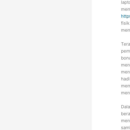
lapt
mema
http
fisi
memb
Ter
pema
bonu
meni
men
had
memi
mena
Dal
ber
meng
samb