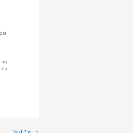
pat
yang
Anda
Next Post
→