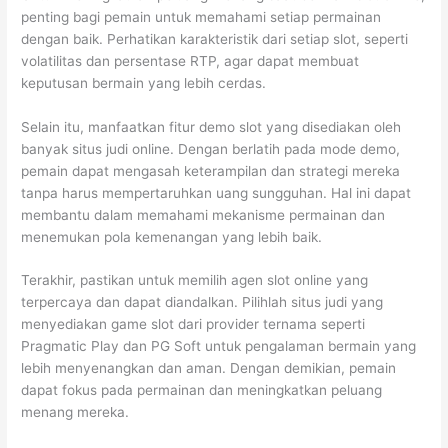
penting bagi pemain untuk memahami setiap permainan
dengan baik. Perhatikan karakteristik dari setiap slot, seperti
volatilitas dan persentase RTP, agar dapat membuat
keputusan bermain yang lebih cerdas.
Selain itu, manfaatkan fitur demo slot yang disediakan oleh
banyak situs judi online. Dengan berlatih pada mode demo,
pemain dapat mengasah keterampilan dan strategi mereka
tanpa harus mempertaruhkan uang sungguhan. Hal ini dapat
membantu dalam memahami mekanisme permainan dan
menemukan pola kemenangan yang lebih baik.
Terakhir, pastikan untuk memilih agen slot online yang
terpercaya dan dapat diandalkan. Pilihlah situs judi yang
menyediakan game slot dari provider ternama seperti
Pragmatic Play dan PG Soft untuk pengalaman bermain yang
lebih menyenangkan dan aman. Dengan demikian, pemain
dapat fokus pada permainan dan meningkatkan peluang
menang mereka.