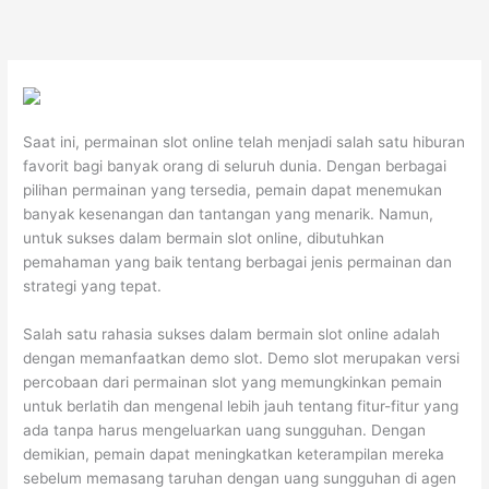
Skip
to
content
Saat ini, permainan slot online telah menjadi salah satu hiburan
favorit bagi banyak orang di seluruh dunia. Dengan berbagai
pilihan permainan yang tersedia, pemain dapat menemukan
banyak kesenangan dan tantangan yang menarik. Namun,
untuk sukses dalam bermain slot online, dibutuhkan
pemahaman yang baik tentang berbagai jenis permainan dan
strategi yang tepat.
Salah satu rahasia sukses dalam bermain slot online adalah
dengan memanfaatkan demo slot. Demo slot merupakan versi
percobaan dari permainan slot yang memungkinkan pemain
untuk berlatih dan mengenal lebih jauh tentang fitur-fitur yang
ada tanpa harus mengeluarkan uang sungguhan. Dengan
demikian, pemain dapat meningkatkan keterampilan mereka
sebelum memasang taruhan dengan uang sungguhan di agen